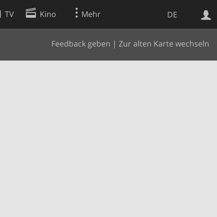
TV
Kino
Mehr
DE
Feedback geben
|
Zur alten Karte wechseln
Websuche
Apps