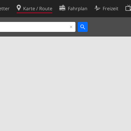
tter
Karte / Route
Fahrplan
Freizeit
Cookie-Richtlinie
ingungen
Cookie-Einstellungen
rklärung
Entwickler