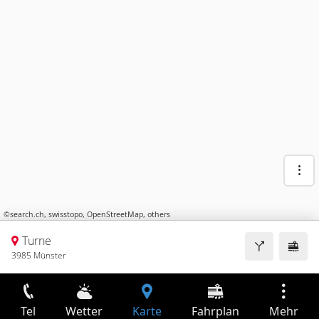
©
search.ch
,
swisstopo
,
OpenStreetMap
,
others
Turne
3985 Münster
Tel
Wetter
Karte
Fahrplan
Mehr