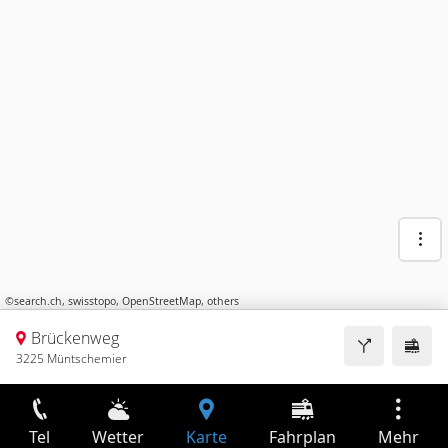
©
search.ch
,
swisstopo
,
OpenStreetMap
,
others
Brückenweg
3225 Müntschemier
Tel
Wetter
Karte
Fahrplan
Mehr