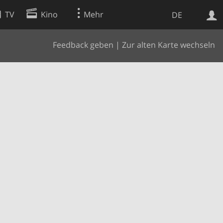
TV
Kino
Mehr
DE
Feedback geben
|
Zur alten Karte wechseln
Websuche
Apps