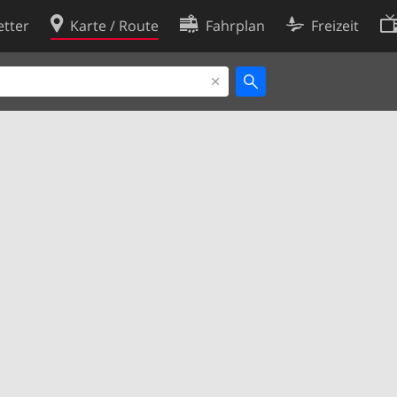
tter
Karte / Route
Fahrplan
Freizeit
Cookie-Richtlinie
ingungen
Cookie-Einstellungen
rklärung
Entwickler