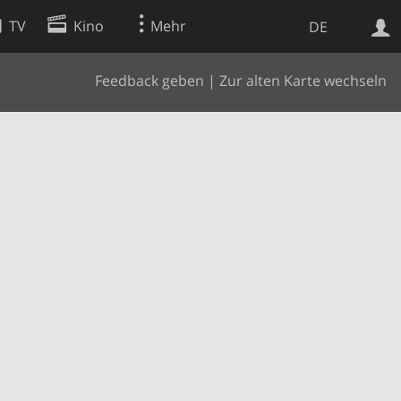
TV
Kino
Mehr
DE
Feedback geben
|
Zur alten Karte wechseln
Websuche
Apps