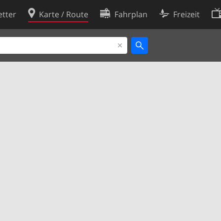
tter
Karte / Route
Fahrplan
Freizeit
Cookie-Richtlinie
ingungen
Cookie-Einstellungen
rklärung
Entwickler