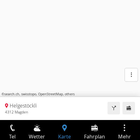
©
search.ch
,
swisstopo
,
OpenStreetMap
,
others
Helgestöckli
4312 Magden
Tel
Wetter
Karte
Fahrplan
Mehr