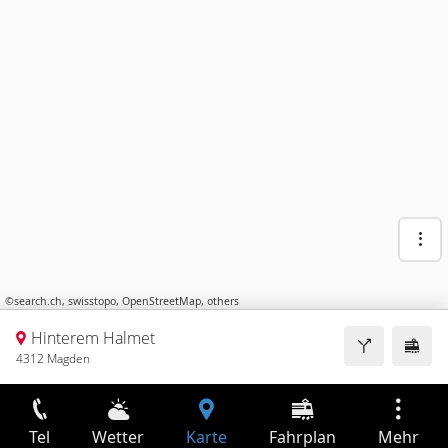
©
search.ch
,
swisstopo
,
OpenStreetMap
,
others
Hinterem Halmet
4312 Magden
Tel
Wetter
Karte
Fahrplan
Mehr