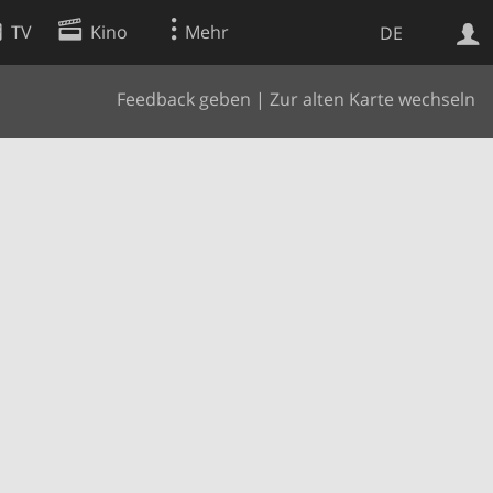
TV
Kino
Mehr
DE
Feedback geben
|
Zur alten Karte wechseln
Websuche
Apps