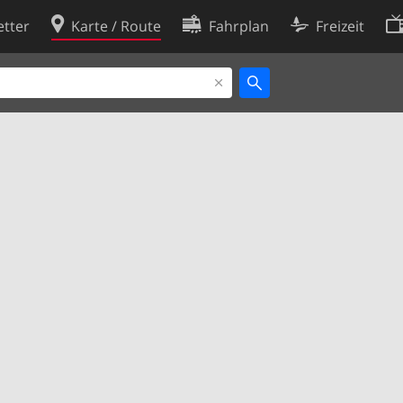
tter
Karte / Route
Fahrplan
Freizeit
Cookie-Richtlinie
ingungen
Cookie-Einstellungen
rklärung
Entwickler