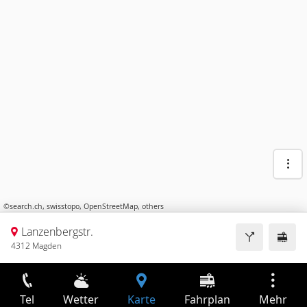
©
search.ch
,
swisstopo
,
OpenStreetMap
,
others
Lanzenbergstr.
4312 Magden
Tel
Wetter
Karte
Fahrplan
Mehr