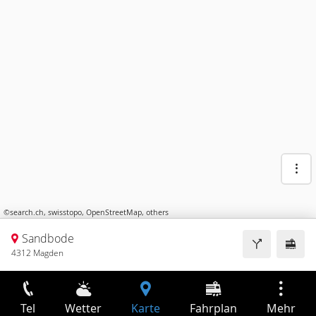
©
search.ch
,
swisstopo
,
OpenStreetMap
,
others
Sandbode
4312 Magden
Tel
Wetter
Karte
Fahrplan
Mehr