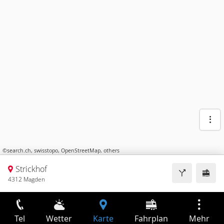
©
search.ch
,
swisstopo
,
OpenStreetMap
,
others
Strickhof
4312 Magden
Tel
Wetter
Karte
Fahrplan
Mehr