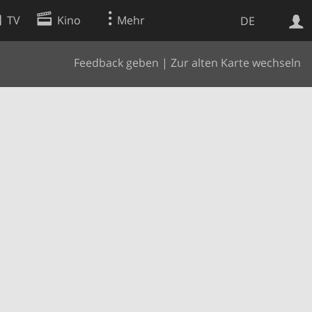
TV
Kino
Mehr
DE
Feedback geben
|
Zur alten Karte wechseln
Websuche
Apps