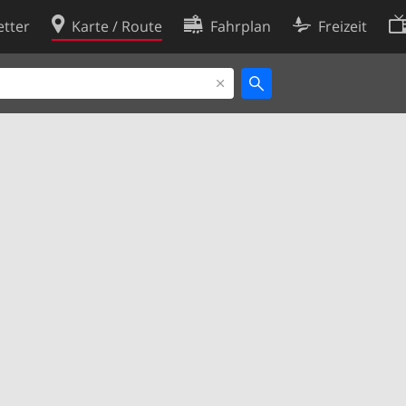
tter
Karte / Route
Fahrplan
Freizeit
Cookie-Richtlinie
ingungen
Cookie-Einstellungen
rklärung
Entwickler