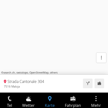
©
search.ch
,
swisstopo
,
OpenStreetMap
,
others
Strada Cantonale 304
7516 Maloja
Tel
Wetter
Karte
Fahrplan
Mehr