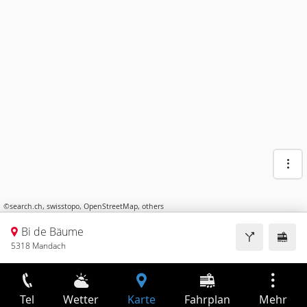
©
search.ch
,
swisstopo
,
OpenStreetMap
,
others
Bi de Bäume
5318 Mandach
Tel
Wetter
Karte
Fahrplan
Mehr