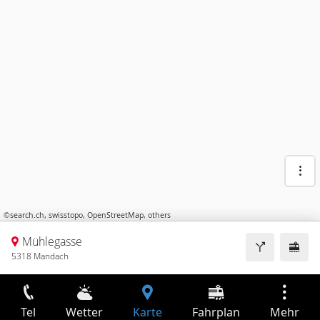
©
search.ch
,
swisstopo
,
OpenStreetMap
,
others
Mühlegasse
5318 Mandach
Tel
Wetter
Karte
Fahrplan
Mehr