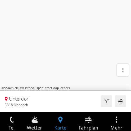
©
search.ch
,
swisstopo
,
OpenStreetMap
,
others
Unterdorf
5318 Mandach
Tel
Wetter
Karte
Fahrplan
Mehr