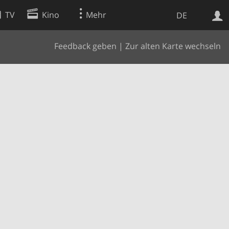
TV
Kino
Mehr
DE
Feedback geben
|
Zur alten Karte wechseln
Websuche
Apps