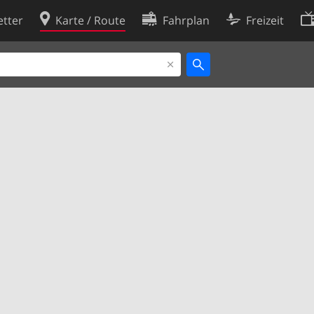
tter
Karte / Route
Fahrplan
Freizeit
Cookie-Richtlinie
ingungen
Cookie-Einstellungen
rklärung
Entwickler