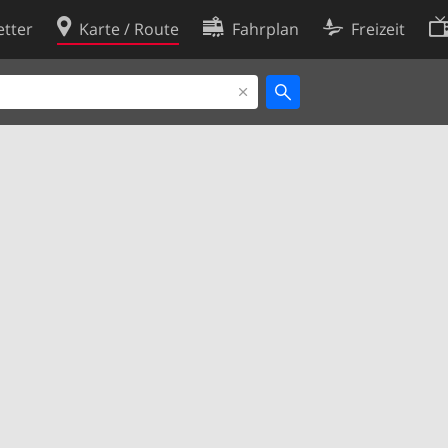
tter
Karte / Route
Fahrplan
Freizeit
Cookie-Richtlinie
ingungen
Cookie-Einstellungen
rklärung
Entwickler