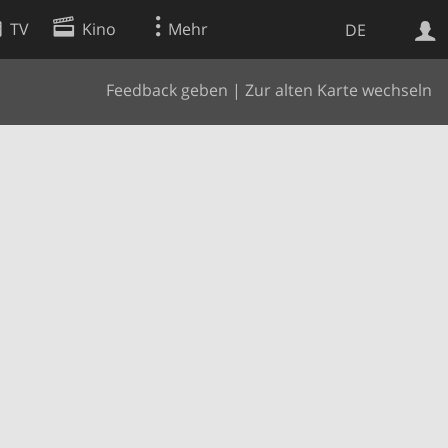
TV
Kino
Mehr
DE
Feedback geben
|
Zur alten Karte wechseln
Websuche
Apps