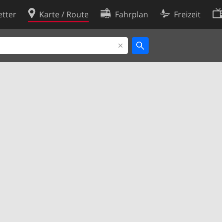
tter
Karte / Route
Fahrplan
Freizeit
Cookie-Richtlinie
ingungen
Cookie-Einstellungen
rklärung
Entwickler