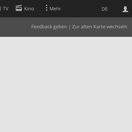
TV
Kino
Mehr
DE
Feedback geben
|
Zur alten Karte wechseln
Websuche
Apps