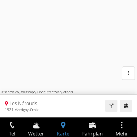
©
search.ch
,
swisstopo
,
OpenStreetMap
,
others
Les Nérouds
1921 Martigny-Croix
Tel
Wetter
Karte
Fahrplan
Mehr