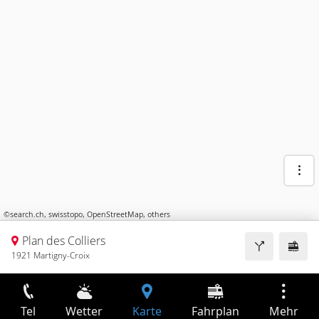
©
search.ch
,
swisstopo
,
OpenStreetMap
,
others
Plan des Colliers
1921 Martigny-Croix
Tel
Wetter
Karte
Fahrplan
Mehr