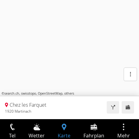
©
search.ch
,
swisstopo
,
OpenStreetMap
,
others
Chez les Farquet
1920 Martinach
Tel
Wetter
Karte
Fahrplan
Mehr