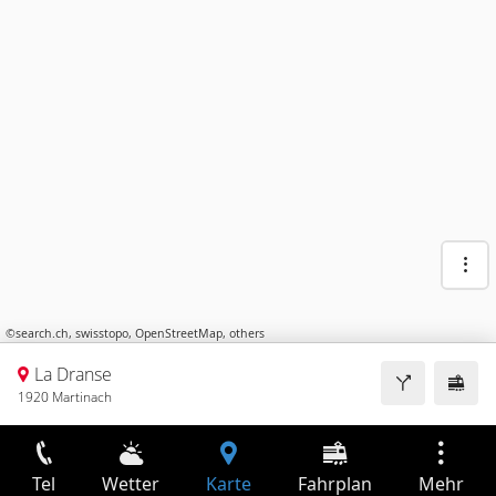
©
search.ch
,
swisstopo
,
OpenStreetMap
,
others
La Dranse
1920 Martinach
Tel
Wetter
Karte
Fahrplan
Mehr