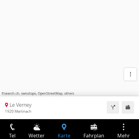
©
search.ch
,
swisstopo
,
OpenStreetMap
,
others
Le Verney
1920 Martinach
Tel
Wetter
Karte
Fahrplan
Mehr