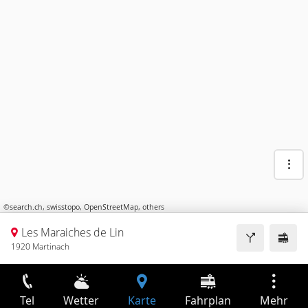
©
search.ch
,
swisstopo
,
OpenStreetMap
,
others
Les Maraiches de Lin
1920 Martinach
Tel
Wetter
Karte
Fahrplan
Mehr