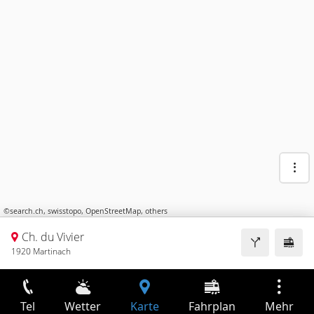
©
search.ch
,
swisstopo
,
OpenStreetMap
,
others
Ch. du Vivier
1920 Martinach
Tel
Wetter
Karte
Fahrplan
Mehr