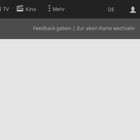
TV
Kino
Mehr
DE
Feedback geben
|
Zur alten Karte wechseln
Websuche
Apps