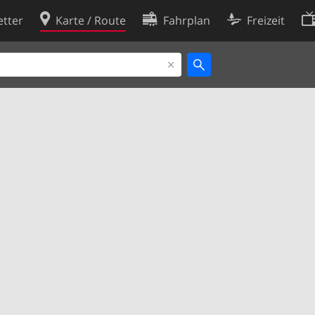
tter
Karte / Route
Fahrplan
Freizeit
Cookie-Richtlinie
ingungen
Cookie-Einstellungen
rklärung
Entwickler