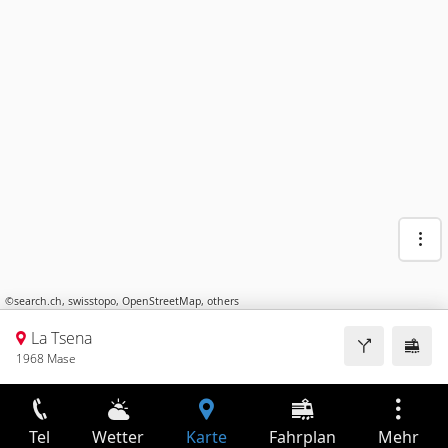
©
search.ch
,
swisstopo
,
OpenStreetMap
,
others
La Tsena
1968 Mase
Tel
Wetter
Karte
Fahrplan
Mehr