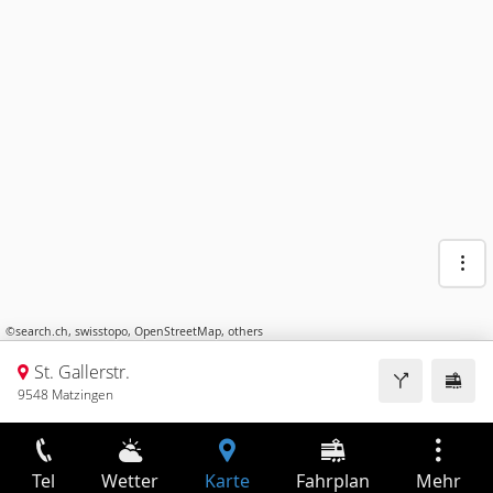
©
search.ch
,
swisstopo
,
OpenStreetMap
,
others
St. Gallerstr.
9548 Matzingen
Tel
Wetter
Karte
Fahrplan
Mehr