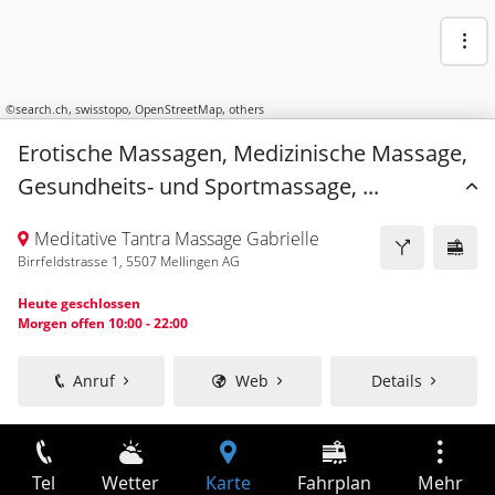
©
search.ch
,
swisstopo
,
OpenStreetMap
,
others
Erotische Massagen, Medizinische Massage,
Gesundheits- und Sportmassage, ...
Meditative Tantra Massage Gabrielle
Birrfeldstrasse 1, 5507 Mellingen AG
Heute geschlossen
Morgen offen 10:00 - 22:00
Anruf
Web
Details
Tel
Wetter
Karte
Fahrplan
Mehr