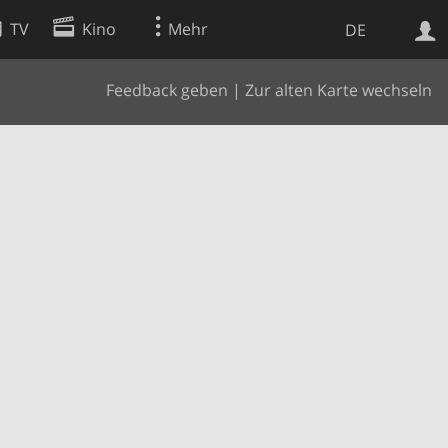
TV
Kino
Mehr
DE
Feedback geben
|
Zur alten Karte wechseln
Websuche
Apps