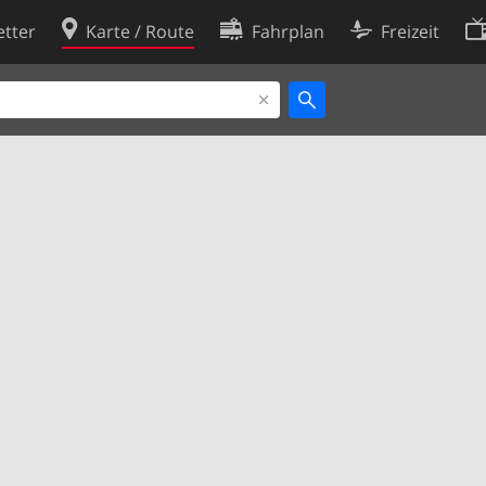
tter
Karte / Route
Fahrplan
Freizeit
Cookie-Richtlinie
ingungen
Cookie-Einstellungen
rklärung
Entwickler