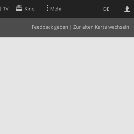
TV
Kino
Mehr
DE
Feedback geben
|
Zur alten Karte wechseln
Websuche
Apps