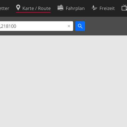
tter
Karte / Route
Fahrplan
Freizeit
Cookie-Richtlinie
ingungen
Cookie-Einstellungen
rklärung
Entwickler