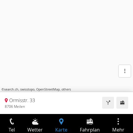
©
search.ch
,
swisstopo
,
OpenStreetMap
,
others
Ormisstr. 33
8706 Meilen
Tel
Wetter
Karte
Fahrplan
Mehr