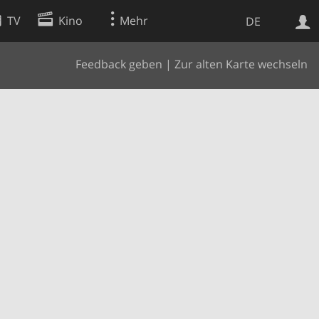
TV
Kino
Mehr
DE
Feedback geben
|
Zur alten Karte wechseln
Websuche
Apps