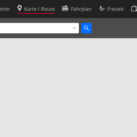
tter
Karte / Route
Fahrplan
Freizeit
Cookie-Richtlinie
ingungen
Cookie-Einstellungen
rklärung
Entwickler