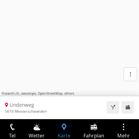
©
search.ch
,
swisstopo
,
OpenStreetMap
,
others
Lindenweg
5616 Meisterschwanden
Tel
Wetter
Karte
Fahrplan
Mehr