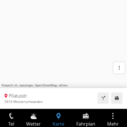
©
search.ch
,
swisstopo
,
OpenStreetMap
,
others
Pilatusstr.
5616 Meisterschwanden
Tel
Wetter
Karte
Fahrplan
Mehr