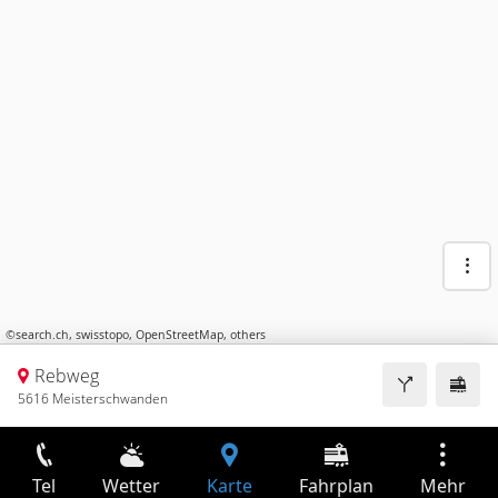
©
search.ch
,
swisstopo
,
OpenStreetMap
,
others
Rebweg
5616 Meisterschwanden
Tel
Wetter
Karte
Fahrplan
Mehr