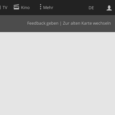
TV
Kino
Mehr
DE
Feedback geben
|
Zur alten Karte wechseln
Websuche
Apps