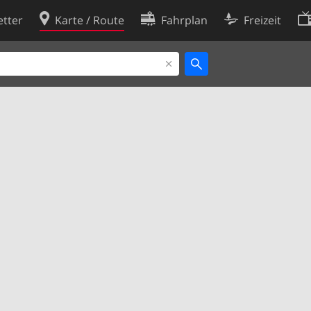
tter
Karte / Route
Fahrplan
Freizeit
Cookie-Richtlinie
ingungen
Cookie-Einstellungen
rklärung
Entwickler