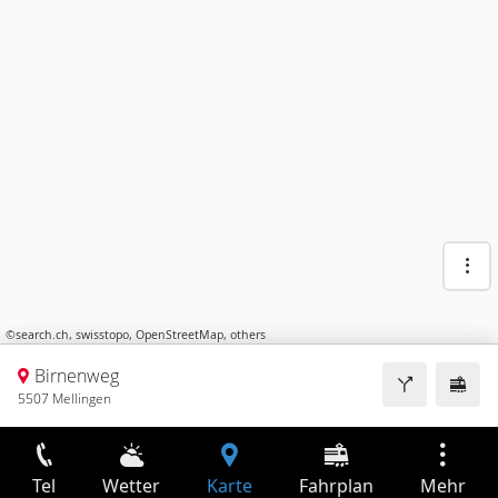
©
search.ch
,
swisstopo
,
OpenStreetMap
,
others
Birnenweg
5507 Mellingen
Tel
Wetter
Karte
Fahrplan
Mehr