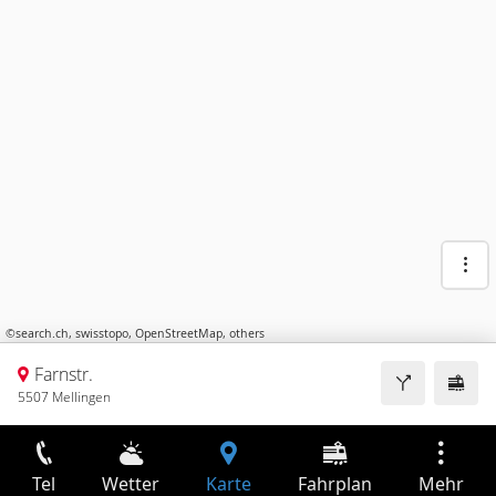
©
search.ch
,
swisstopo
,
OpenStreetMap
,
others
Farnstr.
5507 Mellingen
Tel
Wetter
Karte
Fahrplan
Mehr