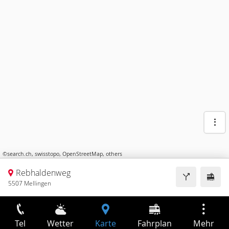
©
search.ch
,
swisstopo
,
OpenStreetMap
,
others
Rebhaldenweg
5507 Mellingen
Tel
Wetter
Karte
Fahrplan
Mehr