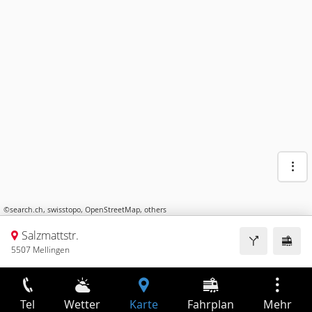
©
search.ch
,
swisstopo
,
OpenStreetMap
,
others
Salzmattstr.
5507 Mellingen
Tel
Wetter
Karte
Fahrplan
Mehr