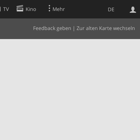
TV
Kino
Mehr
DE
Feedback geben
|
Zur alten Karte wechseln
Websuche
Apps