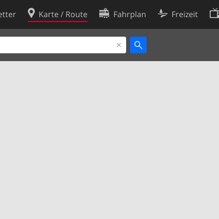
tter
Karte / Route
Fahrplan
Freizeit
Cookie-Richtlinie
ingungen
Cookie-Einstellungen
rklärung
Entwickler