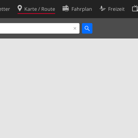
tter
Karte / Route
Fahrplan
Freizeit
Cookie-Richtlinie
ingungen
Cookie-Einstellungen
rklärung
Entwickler