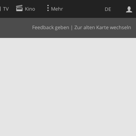
TV
Kino
Mehr
DE
Feedback geben
|
Zur alten Karte wechseln
Websuche
Apps