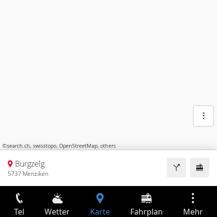
©
search.ch
,
swisstopo
,
OpenStreetMap
,
others
Burgzelg
5737 Menziken
Tel
Wetter
Karte
Fahrplan
Mehr