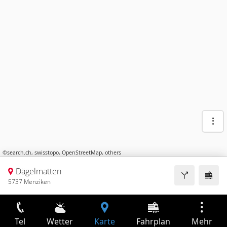
©
search.ch
,
swisstopo
,
OpenStreetMap
,
others
Dägelmatten
5737 Menziken
Tel
Wetter
Karte
Fahrplan
Mehr