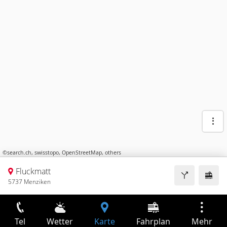
©
search.ch
,
swisstopo
,
OpenStreetMap
,
others
Fluckmatt
5737 Menziken
Tel
Wetter
Karte
Fahrplan
Mehr