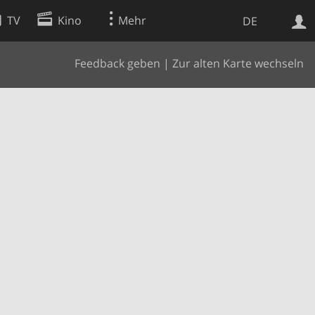
TV
Kino
Mehr
DE
Feedback geben
|
Zur alten Karte wechseln
Websuche
Apps