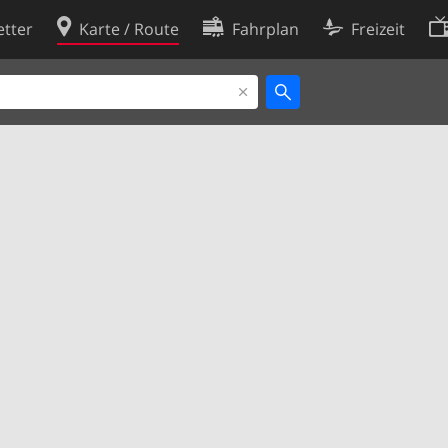
tter
Karte / Route
Fahrplan
Freizeit
Cookie-Richtlinie
ingungen
Cookie-Einstellungen
rklärung
Entwickler