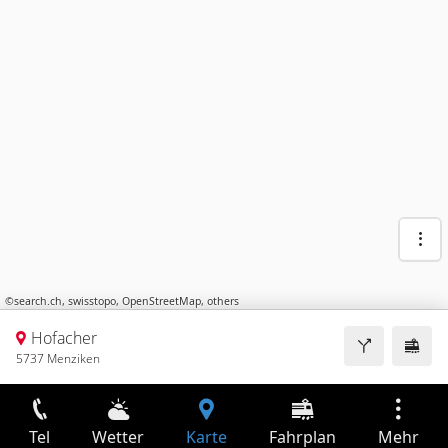
©
search.ch
,
swisstopo
,
OpenStreetMap
,
others
Hofacher
5737 Menziken
Tel
Wetter
Karte
Fahrplan
Mehr