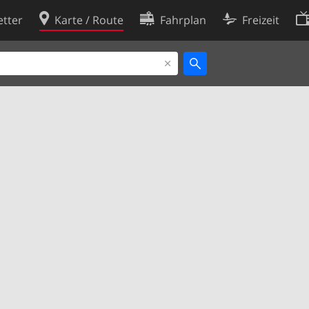
tter
Karte / Route
Fahrplan
Freizeit
Cookie-Richtlinie
ingungen
Cookie-Einstellungen
rklärung
Entwickler