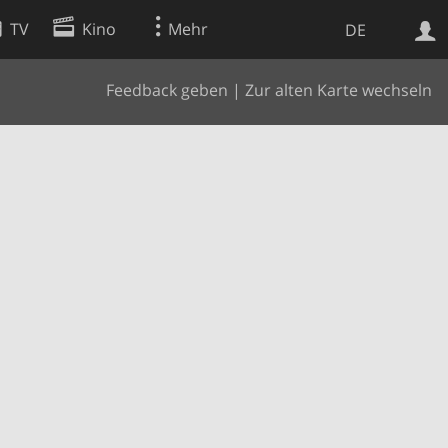
TV
Kino
Mehr
DE
Feedback geben
|
Zur alten Karte wechseln
Websuche
Apps